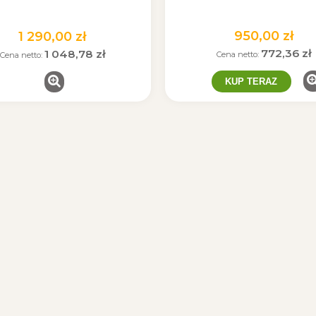
950,00 zł
1 290,00 zł
772,36 zł
1 048,78 zł
Cena netto:
Cena netto:
KUP TERAZ
et solarny INX-02
sztuki w zestawie)
299,00 zł
KUP TERAZ